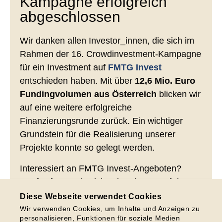
Kampagne erfolgreich
abgeschlossen
Wir danken allen Investor_innen, die sich im
Rahmen der 16. Crowdinvestment-Kampagne
für ein Investment auf
FMTG Invest
entschieden haben. Mit über
12,6 Mio. Euro
Fundingvolumen aus Österreich
blicken wir
auf eine weitere erfolgreiche
Finanzierungsrunde zurück. Ein wichtiger
Grundstein für die Realisierung unserer
Projekte konnte so gelegt werden.
Interessiert an FMTG Invest-Angeboten?
Registrieren
Sie sich schon heute auf der
jeweiligen Länderplattform und erhalten Sie
Diese Webseite verwendet Cookies
alle Informationen rechtzeitig per E-Mail.
Wir verwenden Cookies, um Inhalte und Anzeigen zu
personalisieren, Funktionen für soziale Medien